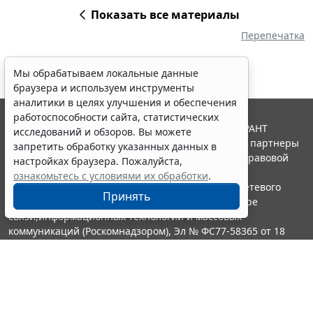
Показать все материалы
Перепечатка
Мы обрабатываем локальные данные
браузера и используем инструменты
аналитики в целях улучшения и обеспечения
работоспособности сайта, статистических
© ООО "НПП "ГАРАНТ-СЕРВИС", 2026. Система ГАРАНТ
исследований и обзоров. Вы можете
выпускается с 1990 года. Компания "Гарант" и ее партнеры
запретить обработку указанных данных в
являются участниками Российской ассоциации правовой
настройках браузера. Пожалуйста,
информации ГАРАНТ.
ознакомьтесь с условиями их обработки
.
Портал ГАРАНТ.РУ зарегистрирован в качестве сетевого
Принять
издания Федеральной службой по надзору в сфере
связи,информационных технологий и массовых
коммуникаций (Роскомнадзором), Эл № ФС77-58365 от 18
июня 2014 года.
16+
Контакты
8-800-200-88-88