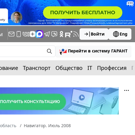
м
Войти
Eng
Перейти в систему ГАРАНТ
ование
Транспорт
Общество
IT
Профессия
П
область
Навигатор. Июль 2008