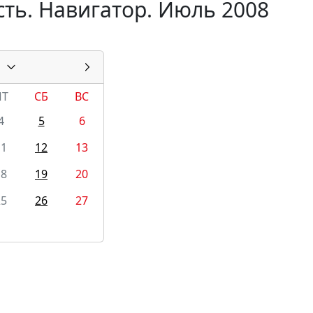
ть. Навигатор. Июль 2008
ПТ
СБ
ВС
4
5
6
11
12
13
18
19
20
25
26
27