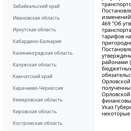
транспорт
Забайкальский край
Постановле
изменений 
Ивановская область
469 "Об у
Иркутская область
транспорт
тарифов н
Кабардино-Балкария
пригородн
Постановле
Калининградская область
утвержден
районами 
Калужская область
бюджетных
обязательс
Камчатский край
Орловской 
полученны
Карачаево-Черкессия
Орловской
Кемеровская область
финансовых
Указ Губер
Кировская область
некоторые
Костромская область