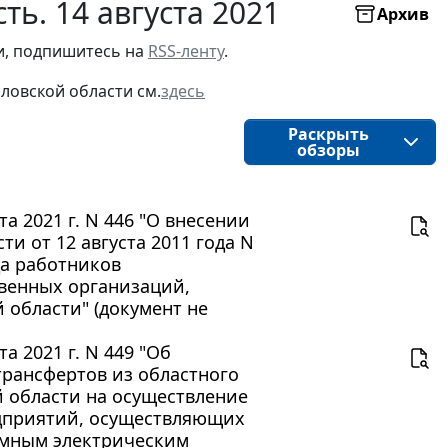
ь. 14 августа 2021
Архив
и, подпишитесь на 
RSS-ленту
.
ловской области
см.
здесь
Раскрыть
обзоры
а 2021 г. N 446 "О внесении
и от 12 августа 2011 года N
да работников
твенных организаций,
области" (документ не
а 2021 г. N 449 "Об
рансфертов из областного
области на осуществление
дприятий, осуществляющих
емным электрическим