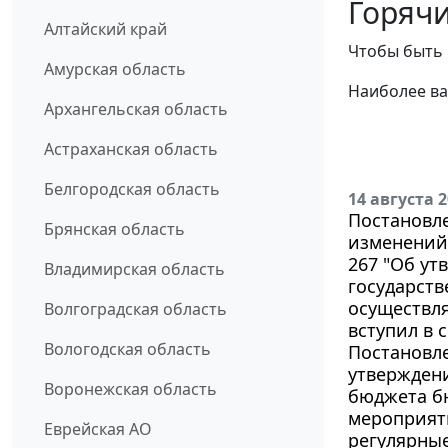
Горячи
Алтайский край
Чтобы быть 
Амурская область
Наиболее ва
Архангельская область
Астраханская область
Белгородская область
14 августа 
Постановле
Брянская область
изменений 
267 "Об ут
Владимирская область
государств
осуществля
Волгоградская область
вступил в с
Вологодская область
Постановле
утвержден
Воронежская область
бюджета б
мероприят
Еврейская АО
регулярны