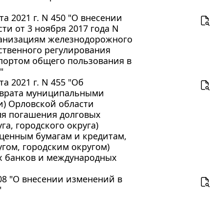
а 2021 г. N 450 "О внесении
и от 3 ноября 2017 года N
ганизациям железнодорожного
ственного регулирования
портом общего пользования в
"
а 2021 г. N 455 "Об
зврата муниципальными
) Орловской области
ля погашения долговых
а, городского округа)
ценным бумагам и кредитам,
ом, городским округом)
х банков и международных
408 "О внесении изменений в
"