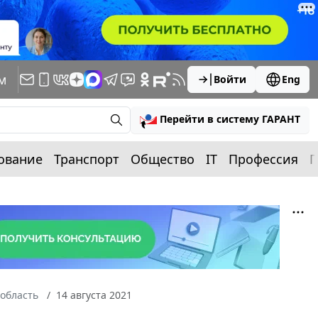
м
Войти
Eng
Перейти в систему ГАРАНТ
ование
Транспорт
Общество
IT
Профессия
П
область
14 августа 2021