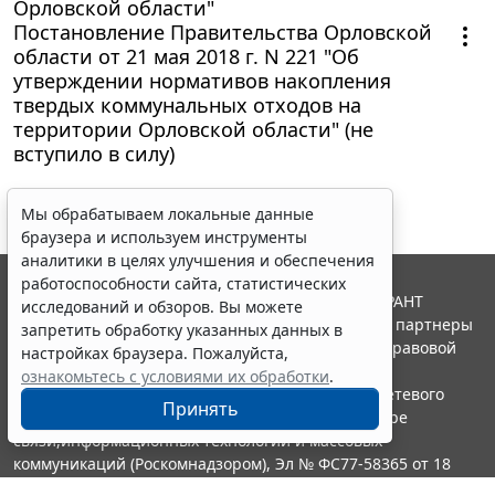
Орловской области"
Постановление Правительства Орловской
области от 21 мая 2018 г. N 221 "Об
утверждении нормативов накопления
твердых коммунальных отходов на
территории Орловской области" (не
вступило в силу)
Мы обрабатываем локальные данные
браузера и используем инструменты
аналитики в целях улучшения и обеспечения
работоспособности сайта, статистических
© ООО "НПП "ГАРАНТ-СЕРВИС", 2026. Система ГАРАНТ
исследований и обзоров. Вы можете
выпускается с 1990 года. Компания "Гарант" и ее партнеры
запретить обработку указанных данных в
являются участниками Российской ассоциации правовой
настройках браузера. Пожалуйста,
информации ГАРАНТ.
ознакомьтесь с условиями их обработки
.
Портал ГАРАНТ.РУ зарегистрирован в качестве сетевого
Принять
издания Федеральной службой по надзору в сфере
связи,информационных технологий и массовых
коммуникаций (Роскомнадзором), Эл № ФС77-58365 от 18
июня 2014 года.