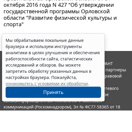
октября 2016 года N 427 "Об утверждении
государственной программы Орловской
области "Развитие физической культуры и
спорта"
Мы обрабатываем локальные данные
браузера и используем инструменты
аналитики в целях улучшения и обеспечения
работоспособности сайта, статистических
© ООО "НПП "ГАРАНТ-СЕРВИС", 2026. Система ГАРАНТ
исследований и обзоров. Вы можете
выпускается с 1990 года. Компания "Гарант" и ее партнеры
запретить обработку указанных данных в
являются участниками Российской ассоциации правовой
настройках браузера. Пожалуйста,
информации ГАРАНТ.
ознакомьтесь с условиями их обработки
.
Портал ГАРАНТ.РУ зарегистрирован в качестве сетевого
Принять
издания Федеральной службой по надзору в сфере
связи,информационных технологий и массовых
коммуникаций (Роскомнадзором), Эл № ФС77-58365 от 18
июня 2014 года.
16+