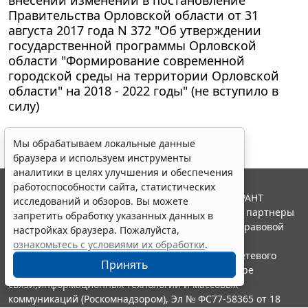
внесении изменений в постановление
Правительства Орловской области от 31
августа 2017 года N 372 "Об утверждении
государственной программы Орловской
области "Формирование современной
городской среды на территории Орловской
области" на 2018 - 2022 годы" (не вступило в
силу)
Мы обрабатываем локальные данные
браузера и используем инструменты
аналитики в целях улучшения и обеспечения
работоспособности сайта, статистических
© ООО "НПП "ГАРАНТ-СЕРВИС", 2026. Система ГАРАНТ
исследований и обзоров. Вы можете
выпускается с 1990 года. Компания "Гарант" и ее партнеры
запретить обработку указанных данных в
являются участниками Российской ассоциации правовой
настройках браузера. Пожалуйста,
информации ГАРАНТ.
ознакомьтесь с условиями их обработки
.
Портал ГАРАНТ.РУ зарегистрирован в качестве сетевого
Принять
издания Федеральной службой по надзору в сфере
связи,информационных технологий и массовых
коммуникаций (Роскомнадзором), Эл № ФС77-58365 от 18