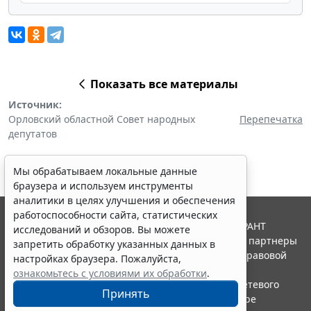
Показать все материалы
Источник:
Орловский областной Совет народных
Перепечатка
депутатов
Мы обрабатываем локальные данные
браузера и используем инструменты
аналитики в целях улучшения и обеспечения
работоспособности сайта, статистических
© ООО "НПП "ГАРАНТ-СЕРВИС", 2026. Система ГАРАНТ
исследований и обзоров. Вы можете
выпускается с 1990 года. Компания "Гарант" и ее партнеры
запретить обработку указанных данных в
являются участниками Российской ассоциации правовой
настройках браузера. Пожалуйста,
информации ГАРАНТ.
ознакомьтесь с условиями их обработки
.
Портал ГАРАНТ.РУ зарегистрирован в качестве сетевого
Принять
издания Федеральной службой по надзору в сфере