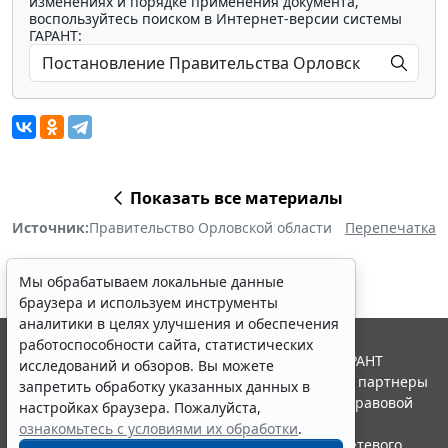
изменениях и порядке применения документа,
воспользуйтесь поиском в Интернет-версии системы
ГАРАНТ:
Показать все материалы
Источник:
Правительство Орловской области
Перепечатка
Мы обрабатываем локальные данные
браузера и используем инструменты
аналитики в целях улучшения и обеспечения
работоспособности сайта, статистических
© ООО "НПП "ГАРАНТ-СЕРВИС", 2026. Система ГАРАНТ
исследований и обзоров. Вы можете
выпускается с 1990 года. Компания "Гарант" и ее партнеры
запретить обработку указанных данных в
являются участниками Российской ассоциации правовой
настройках браузера. Пожалуйста,
информации ГАРАНТ.
ознакомьтесь с условиями их обработки
.
Портал ГАРАНТ.РУ зарегистрирован в качестве сетевого