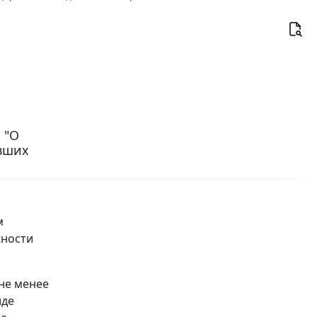
 "О
вших
м
жности
не менее
иде