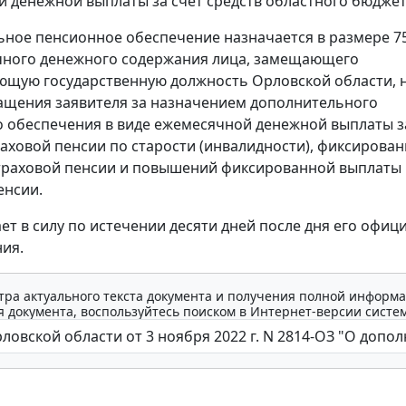
 денежной выплаты за счет средств областного бюджет
ное пенсионное обеспечение назначается в размере 7
чного денежного содержания лица, замещающего
ющую государственную должность Орловской области, 
щения заявителя за назначением дополнительного
 обеспечения в виде ежемесячной денежной выплаты з
аховой пенсии по старости (инвалидности), фиксирова
траховой пенсии и повышений фиксированной выплаты 
енсии.
ает в силу по истечении десяти дней после дня его офиц
ия.
тра актуального текста документа и получения полной информа
 документа, воспользуйтесь поиском в Интернет-версии систе