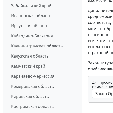
ежемесячной
Забайкальский край
Дополнитель
Ивановская область
среднемеся
соответству
Иркутская область
момент обра
пенсионного
Кабардино-Балкария
вычетом стр
Калининградская область
выплаты к с
страховой п
Калужская область
Закон вступ
Камчатский край
опубликован
Карачаево-Черкессия
Для просмо
Кемеровская область
применения
Кировская область
Костромская область