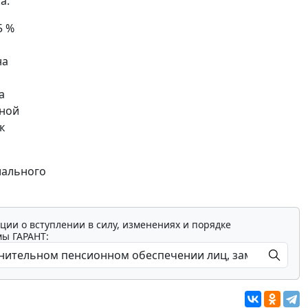
а.
5 %
на
а
нной
к
иального
ции о вступлении в силу, изменениях и порядке
мы ГАРАНТ: