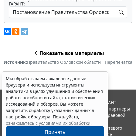
ГАРАНТ:
Показать все материалы
Источник:
Правительство Орловской области
Перепечатка
Мы обрабатываем локальные данные
браузера и используем инструменты
аналитики в целях улучшения и обеспечения
работоспособности сайта, статистических
© ООО "НПП "ГАРАНТ-СЕРВИС", 2026. Система ГАРАНТ
исследований и обзоров. Вы можете
выпускается с 1990 года. Компания "Гарант" и ее партнеры
запретить обработку указанных данных в
являются участниками Российской ассоциации правовой
настройках браузера. Пожалуйста,
информации ГАРАНТ.
ознакомьтесь с условиями их обработки
.
Портал ГАРАНТ.РУ зарегистрирован в качестве сетевого
Принять
издания Федеральной службой по надзору в сфере