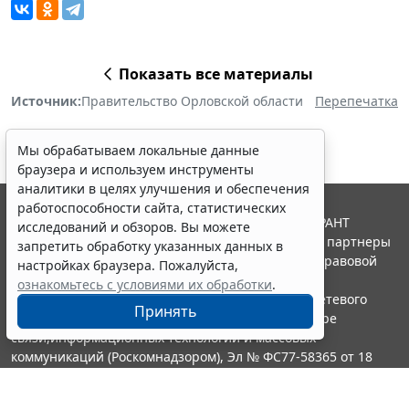
Показать все материалы
Источник:
Правительство Орловской области
Перепечатка
Мы обрабатываем локальные данные
браузера и используем инструменты
аналитики в целях улучшения и обеспечения
работоспособности сайта, статистических
© ООО "НПП "ГАРАНТ-СЕРВИС", 2026. Система ГАРАНТ
исследований и обзоров. Вы можете
выпускается с 1990 года. Компания "Гарант" и ее партнеры
запретить обработку указанных данных в
являются участниками Российской ассоциации правовой
настройках браузера. Пожалуйста,
информации ГАРАНТ.
ознакомьтесь с условиями их обработки
.
Портал ГАРАНТ.РУ зарегистрирован в качестве сетевого
Принять
издания Федеральной службой по надзору в сфере
связи,информационных технологий и массовых
коммуникаций (Роскомнадзором), Эл № ФС77-58365 от 18
июня 2014 года.
16+