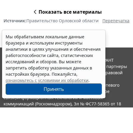
Показать все материалы
Источник:
Правительство Орловской области
Перепечатка
Мы обрабатываем локальные данные
браузера и используем инструменты
аналитики в целях улучшения и обеспечения
работоспособности сайта, статистических
© ООО "НПП "ГАРАНТ-СЕРВИС", 2026. Система ГАРАНТ
исследований и обзоров. Вы можете
выпускается с 1990 года. Компания "Гарант" и ее партнеры
запретить обработку указанных данных в
являются участниками Российской ассоциации правовой
настройках браузера. Пожалуйста,
информации ГАРАНТ.
ознакомьтесь с условиями их обработки
.
Портал ГАРАНТ.РУ зарегистрирован в качестве сетевого
Принять
издания Федеральной службой по надзору в сфере
связи,информационных технологий и массовых
коммуникаций (Роскомнадзором), Эл № ФС77-58365 от 18
июня 2014 года.
16+
Контакты
8-800-200-88-88