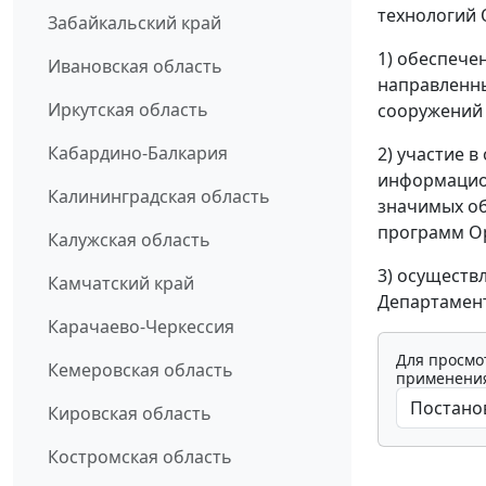
технологий 
Забайкальский край
1) обеспече
Ивановская область
направленны
Иркутская область
сооружений 
Кабардино-Балкария
2) участие 
информацио
Калининградская область
значимых об
программ Ор
Калужская область
3) осуществ
Камчатский край
Департамент
Карачаево-Черкессия
Для просмо
Кемеровская область
применения
Кировская область
Костромская область