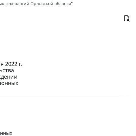
х технологий Орловской области"
 2022 г.
ьства
ждении
ионных
онных