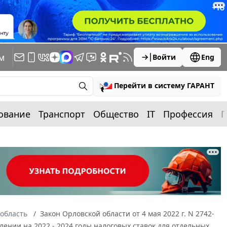
м
Войти
Eng
Перейти в систему ГАРАНТ
ование
Транспорт
Общество
IT
Профессия
П
область
Закон Орловской области от 4 мая 2022 г. N 2742-
лении на 2022 - 2024 годы налоговых ставок для отдельных