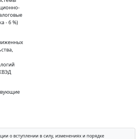
ционно-
налоговые
а - 6 %)
ониженных
ьства,
ологий
ОКВЭД
ствующие
ции о вступлении в силу, изменениях и порядке