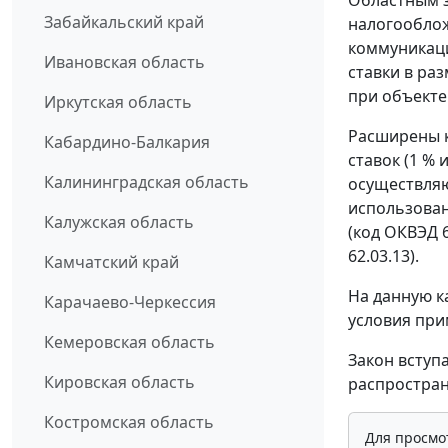
Забайкальский край
налогообло
коммуникаци
Ивановская область
ставки в раз
при объекте
Иркутская область
Расширены 
Кабардино-Балкария
ставок (1 % 
Калининградская область
осуществляю
использова
Калужская область
(код ОКВЭД 
62.03.13).
Камчатский край
На данную 
Карачаево-Черкессия
условия при
Кемеровская область
Закон вступ
Кировская область
распростран
Костромская область
Для просмо