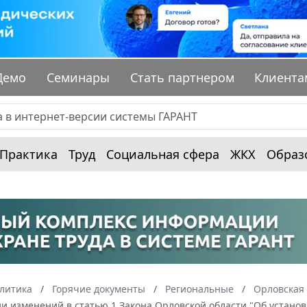
Демо
Семинары
Стать партнером
Клиента
Практика
Труд
Социальная сфера
ЖКХ
Образ
алитика
Горячие документы
Региональные
Орловская 
и изменений в статью 1 Закона Орловской области "Об установ