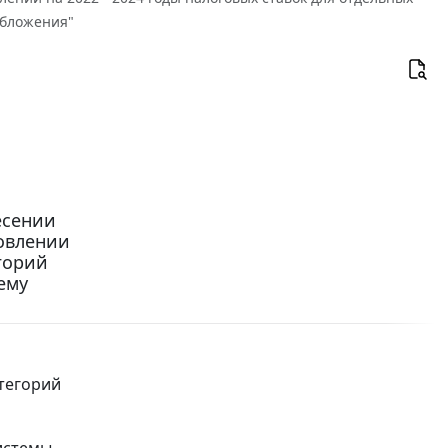
обложения"
есении
новлении
егорий
ему
атегорий
истемы