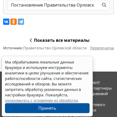
Показать все материалы
Источник:
Правительство Орловской области
Перепечатка
Мы обрабатываем локальные данные
браузера и используем инструменты
аналитики в целях улучшения и обеспечения
работоспособности сайта, статистических
© ООО "НПП "ГАРАНТ-СЕРВИС", 2026. Система ГАРАНТ
исследований и обзоров. Вы можете
выпускается с 1990 года. Компания "Гарант" и ее партнеры
запретить обработку указанных данных в
являются участниками Российской ассоциации правовой
настройках браузера. Пожалуйста,
информации ГАРАНТ.
ознакомьтесь с условиями их обработки
.
Портал ГАРАНТ.РУ зарегистрирован в качестве сетевого
Принять
издания Федеральной службой по надзору в сфере
связи,информационных технологий и массовых