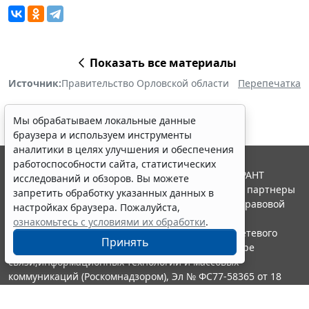
Показать все материалы
Источник:
Правительство Орловской области
Перепечатка
Мы обрабатываем локальные данные
браузера и используем инструменты
аналитики в целях улучшения и обеспечения
работоспособности сайта, статистических
© ООО "НПП "ГАРАНТ-СЕРВИС", 2026. Система ГАРАНТ
исследований и обзоров. Вы можете
выпускается с 1990 года. Компания "Гарант" и ее партнеры
запретить обработку указанных данных в
являются участниками Российской ассоциации правовой
настройках браузера. Пожалуйста,
информации ГАРАНТ.
ознакомьтесь с условиями их обработки
.
Портал ГАРАНТ.РУ зарегистрирован в качестве сетевого
Принять
издания Федеральной службой по надзору в сфере
связи,информационных технологий и массовых
коммуникаций (Роскомнадзором), Эл № ФС77-58365 от 18
июня 2014 года.