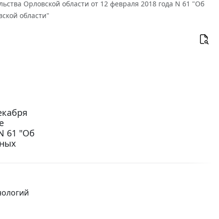
льства Орловской области от 12 февраля 2018 года N 61 "Об
ской области"
екабря
е
N 61 "Об
нных
нологий