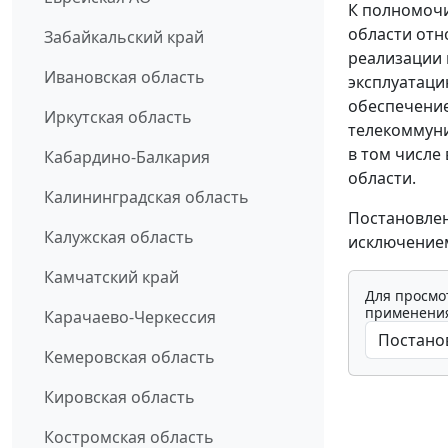
К полномоч
области отн
Забайкальский край
реализации 
Ивановская область
эксплуатаци
обеспечение
Иркутская область
телекоммуни
в том числе
Кабардино-Балкария
области.
Калининградская область
Постановлен
Калужская область
исключением
Камчатский край
Для просмо
применения
Карачаево-Черкессия
Кемеровская область
Кировская область
Костромская область