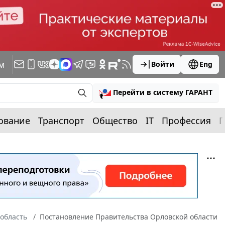
м
Войти
Eng
Перейти в систему ГАРАНТ
ование
Транспорт
Общество
IT
Профессия
П
область
Постановление Правительства Орловской области