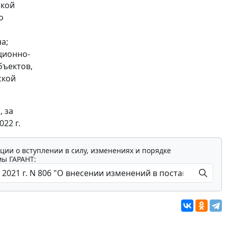
ской
о
а;
ционно-
бъектов,
ской
, за
22 г.
ции о вступлении в силу, изменениях и порядке
мы ГАРАНТ: