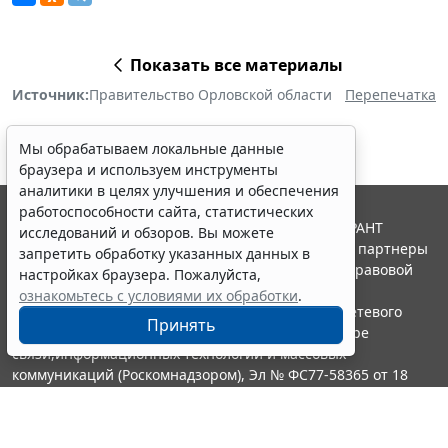
Показать все материалы
Источник:
Правительство Орловской области
Перепечатка
Мы обрабатываем локальные данные
браузера и используем инструменты
аналитики в целях улучшения и обеспечения
работоспособности сайта, статистических
© ООО "НПП "ГАРАНТ-СЕРВИС", 2026. Система ГАРАНТ
исследований и обзоров. Вы можете
выпускается с 1990 года. Компания "Гарант" и ее партнеры
запретить обработку указанных данных в
являются участниками Российской ассоциации правовой
настройках браузера. Пожалуйста,
информации ГАРАНТ.
ознакомьтесь с условиями их обработки
.
Портал ГАРАНТ.РУ зарегистрирован в качестве сетевого
Принять
издания Федеральной службой по надзору в сфере
связи,информационных технологий и массовых
коммуникаций (Роскомнадзором), Эл № ФС77-58365 от 18
июня 2014 года.
16+