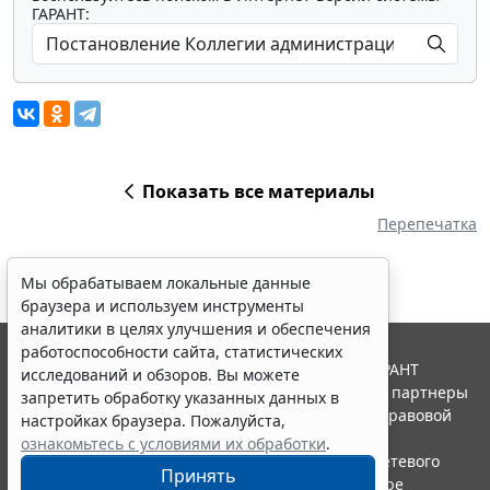
ГАРАНТ:
Показать все материалы
Перепечатка
Мы обрабатываем локальные данные
браузера и используем инструменты
аналитики в целях улучшения и обеспечения
работоспособности сайта, статистических
© ООО "НПП "ГАРАНТ-СЕРВИС", 2026. Система ГАРАНТ
исследований и обзоров. Вы можете
выпускается с 1990 года. Компания "Гарант" и ее партнеры
запретить обработку указанных данных в
являются участниками Российской ассоциации правовой
настройках браузера. Пожалуйста,
информации ГАРАНТ.
ознакомьтесь с условиями их обработки
.
Портал ГАРАНТ.РУ зарегистрирован в качестве сетевого
Принять
издания Федеральной службой по надзору в сфере