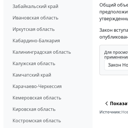
Общий объем
Забайкальский край
предположит
Ивановская область
утвержденны
Иркутская область
Закон вступ
опубликован
Кабардино-Балкария
Калининградская область
Для просмо
применения
Калужская область
Камчатский край
Карачаево-Черкессия
Кемеровская область
Показа
Кировская область
Источник:
Но
Костромская область