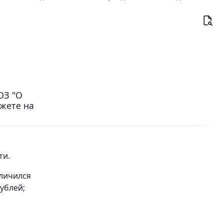
ОЗ "О
жете на
ти.
еличился
рублей;