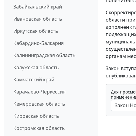
попечительс
Забайкальский край
Скорректиро
Ивановская область
области при
дополнен ст
Иркутская область
подлежащих 
муниципальн
Кабардино-Балкария
осуществлен
Калининградская область
органам мес
Калужская область
Закон вступ
опубликован
Камчатский край
Карачаево-Черкессия
Для просмо
применения
Кемеровская область
Кировская область
Костромская область