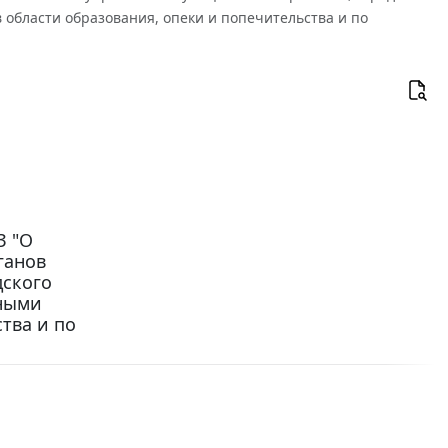
области образования, опеки и попечительства и по
З "О
ганов
дского
нными
тва и по