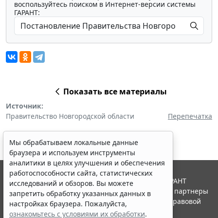
воспользуйтесь поиском в Интернет-версии системы
ГАРАНТ:
Показать все материалы
Источник:
Правительство Новгородской области
Перепечатка
Мы обрабатываем локальные данные
браузера и используем инструменты
аналитики в целях улучшения и обеспечения
работоспособности сайта, статистических
© ООО "НПП "ГАРАНТ-СЕРВИС", 2026. Система ГАРАНТ
исследований и обзоров. Вы можете
выпускается с 1990 года. Компания "Гарант" и ее партнеры
запретить обработку указанных данных в
являются участниками Российской ассоциации правовой
настройках браузера. Пожалуйста,
информации ГАРАНТ.
ознакомьтесь с условиями их обработки
.