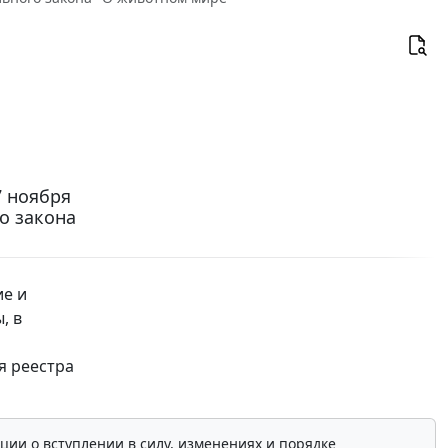
7 ноября
о закона
ие и
, в
я реестра
ции о вступлении в силу, изменениях и порядке