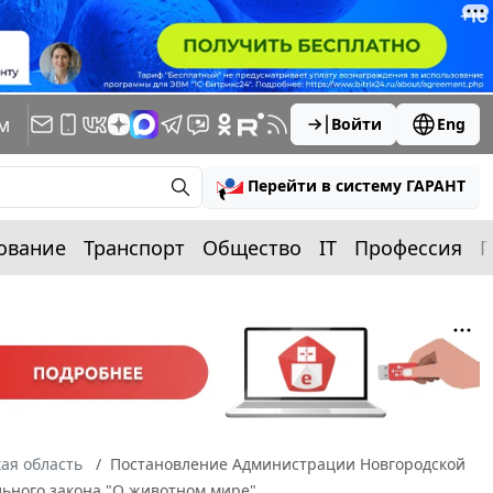
м
Войти
Eng
Перейти в систему ГАРАНТ
ование
Транспорт
Общество
IT
Профессия
П
ая область
Постановление Администрации Новгородской
ального закона "О животном мире"