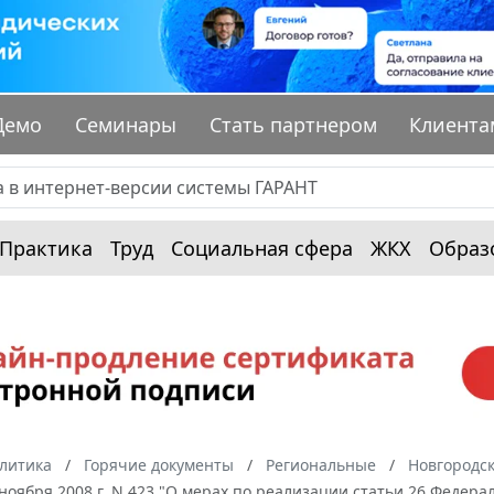
Демо
Семинары
Стать партнером
Клиента
Практика
Труд
Социальная сфера
ЖКХ
Образ
алитика
Горячие документы
Региональные
Новгородск
 ноября 2008 г. N 423 "О мерах по реализации статьи 26 Федер