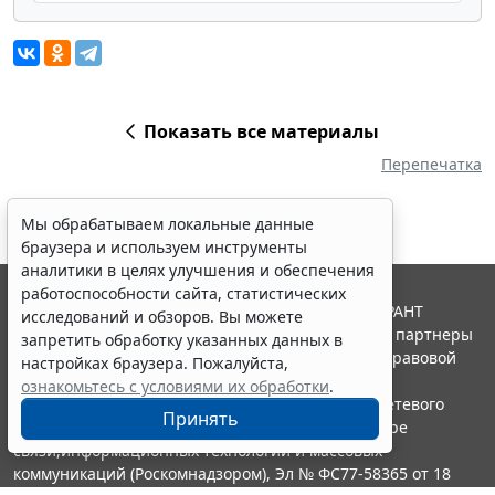
Показать все материалы
Перепечатка
Мы обрабатываем локальные данные
браузера и используем инструменты
аналитики в целях улучшения и обеспечения
работоспособности сайта, статистических
© ООО "НПП "ГАРАНТ-СЕРВИС", 2026. Система ГАРАНТ
исследований и обзоров. Вы можете
выпускается с 1990 года. Компания "Гарант" и ее партнеры
запретить обработку указанных данных в
являются участниками Российской ассоциации правовой
настройках браузера. Пожалуйста,
информации ГАРАНТ.
ознакомьтесь с условиями их обработки
.
Портал ГАРАНТ.РУ зарегистрирован в качестве сетевого
Принять
издания Федеральной службой по надзору в сфере
связи,информационных технологий и массовых
коммуникаций (Роскомнадзором), Эл № ФС77-58365 от 18