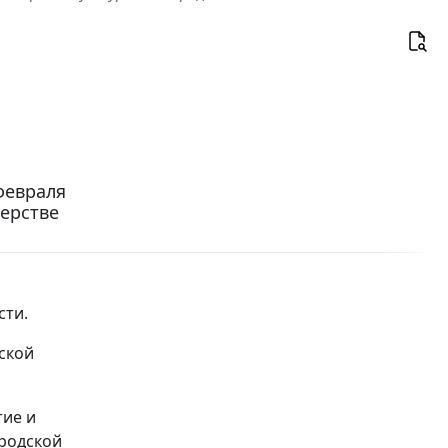
февраля
терстве
сти.
ской
тие и
родской