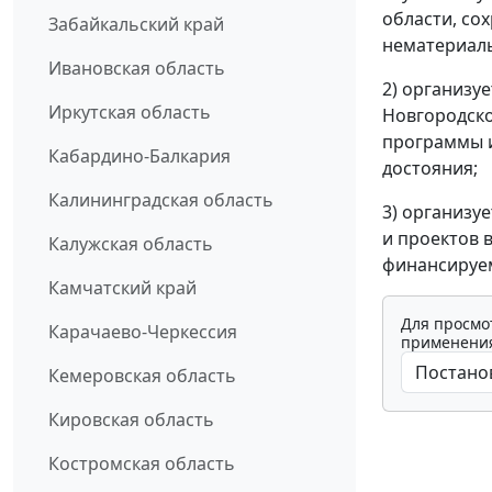
области, со
Забайкальский край
нематериаль
Ивановская область
2) организу
Иркутская область
Новгородско
программы и
Кабардино-Балкария
достояния;
Калининградская область
3) организу
и проектов 
Калужская область
финансируем
Камчатский край
Для просмо
Карачаево-Черкессия
применения
Кемеровская область
Кировская область
Костромская область