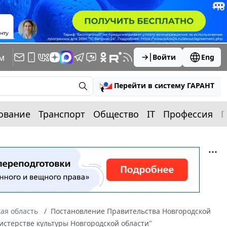
м
Войти
Eng
Перейти в систему ГАРАНТ
ование
Транспорт
Общество
IT
Профессия
П
ая область
Постановление Правительства Новгородской
истерстве культуры Новгородской области"