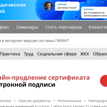
Демо
Семинары
Стать партнером
Клиента
Практика
Труд
Социальная сфера
ЖКХ
Образ
алитика
Горячие документы
Региональные
Новгородск
 внесении изменений в статью 1 областного закона "О ставке н