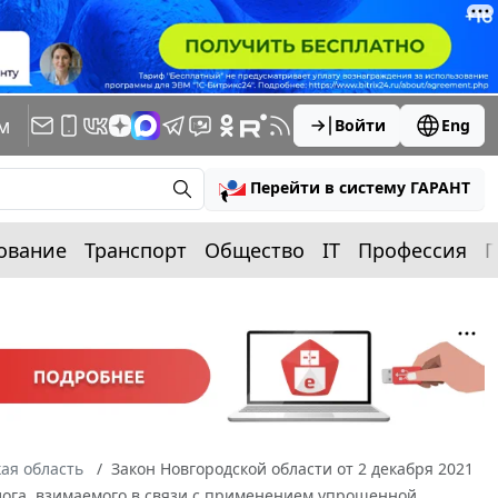
м
Войти
Eng
Перейти в систему ГАРАНТ
ование
Транспорт
Общество
IT
Профессия
П
ая область
Закон Новгородской области от 2 декабря 2021
алога, взимаемого в связи с применением упрощенной