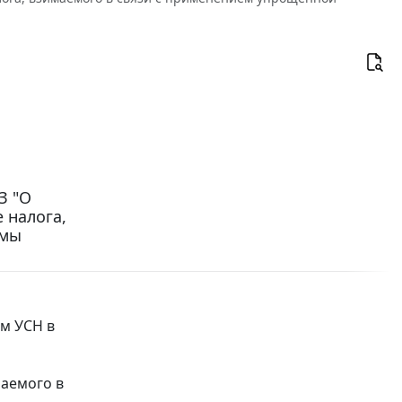
З "О
 налога,
емы
ем УСН в
аемого в