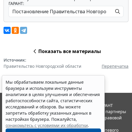
ГАРАНТ:
Показать все материалы
Источник:
Правительство Новгородской области
Перепечатка
Мы обрабатываем локальные данные
браузера и используем инструменты
аналитики в целях улучшения и обеспечения
работоспособности сайта, статистических
© ООО "НПП "ГАРАНТ-СЕРВИС", 2026. Система ГАРАНТ
исследований и обзоров. Вы можете
выпускается с 1990 года. Компания "Гарант" и ее партнеры
запретить обработку указанных данных в
являются участниками Российской ассоциации правовой
настройках браузера. Пожалуйста,
информации ГАРАНТ.
ознакомьтесь с условиями их обработки
.
Портал ГАРАНТ.РУ зарегистрирован в качестве сетевого