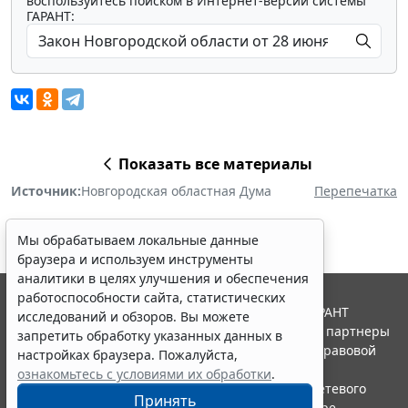
воспользуйтесь поиском в Интернет-версии системы
ГАРАНТ:
Показать все материалы
Источник:
Новгородская областная Дума
Перепечатка
Мы обрабатываем локальные данные
браузера и используем инструменты
аналитики в целях улучшения и обеспечения
работоспособности сайта, статистических
© ООО "НПП "ГАРАНТ-СЕРВИС", 2026. Система ГАРАНТ
исследований и обзоров. Вы можете
выпускается с 1990 года. Компания "Гарант" и ее партнеры
запретить обработку указанных данных в
являются участниками Российской ассоциации правовой
настройках браузера. Пожалуйста,
информации ГАРАНТ.
ознакомьтесь с условиями их обработки
.
Портал ГАРАНТ.РУ зарегистрирован в качестве сетевого
Принять
издания Федеральной службой по надзору в сфере