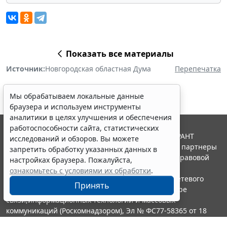
Показать все материалы
Источник:
Новгородская областная Дума
Перепечатка
Мы обрабатываем локальные данные
браузера и используем инструменты
аналитики в целях улучшения и обеспечения
работоспособности сайта, статистических
© ООО "НПП "ГАРАНТ-СЕРВИС", 2026. Система ГАРАНТ
исследований и обзоров. Вы можете
выпускается с 1990 года. Компания "Гарант" и ее партнеры
запретить обработку указанных данных в
являются участниками Российской ассоциации правовой
настройках браузера. Пожалуйста,
информации ГАРАНТ.
ознакомьтесь с условиями их обработки
.
Портал ГАРАНТ.РУ зарегистрирован в качестве сетевого
Принять
издания Федеральной службой по надзору в сфере
связи,информационных технологий и массовых
коммуникаций (Роскомнадзором), Эл № ФС77-58365 от 18
июня 2014 года.