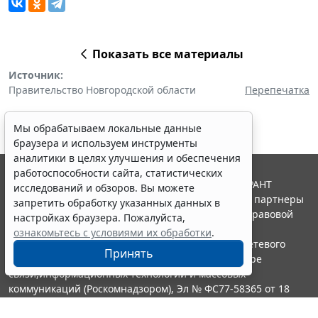
Показать все материалы
Источник:
Правительство Новгородской области
Перепечатка
Мы обрабатываем локальные данные
браузера и используем инструменты
аналитики в целях улучшения и обеспечения
работоспособности сайта, статистических
© ООО "НПП "ГАРАНТ-СЕРВИС", 2026. Система ГАРАНТ
исследований и обзоров. Вы можете
выпускается с 1990 года. Компания "Гарант" и ее партнеры
запретить обработку указанных данных в
являются участниками Российской ассоциации правовой
настройках браузера. Пожалуйста,
информации ГАРАНТ.
ознакомьтесь с условиями их обработки
.
Портал ГАРАНТ.РУ зарегистрирован в качестве сетевого
Принять
издания Федеральной службой по надзору в сфере
связи,информационных технологий и массовых
коммуникаций (Роскомнадзором), Эл № ФС77-58365 от 18
июня 2014 года.