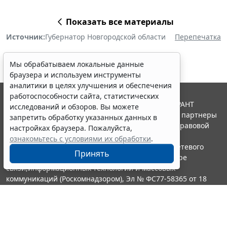
Показать все материалы
Источник:
Губернатор Новгородской области
Перепечатка
Мы обрабатываем локальные данные
браузера и используем инструменты
аналитики в целях улучшения и обеспечения
работоспособности сайта, статистических
© ООО "НПП "ГАРАНТ-СЕРВИС", 2026. Система ГАРАНТ
исследований и обзоров. Вы можете
выпускается с 1990 года. Компания "Гарант" и ее партнеры
запретить обработку указанных данных в
являются участниками Российской ассоциации правовой
настройках браузера. Пожалуйста,
информации ГАРАНТ.
ознакомьтесь с условиями их обработки
.
Портал ГАРАНТ.РУ зарегистрирован в качестве сетевого
Принять
издания Федеральной службой по надзору в сфере
связи,информационных технологий и массовых
коммуникаций (Роскомнадзором), Эл № ФС77-58365 от 18
июня 2014 года.
16+
Контакты
8-800-200-88-88