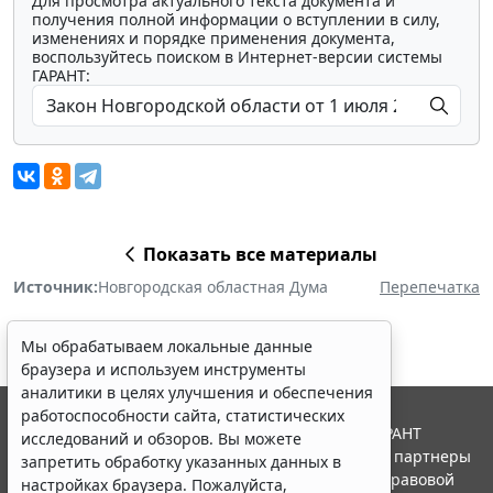
Для просмотра актуального текста документа и
получения полной информации о вступлении в силу,
изменениях и порядке применения документа,
воспользуйтесь поиском в Интернет-версии системы
ГАРАНТ:
Показать все материалы
Источник:
Новгородская областная Дума
Перепечатка
Мы обрабатываем локальные данные
браузера и используем инструменты
аналитики в целях улучшения и обеспечения
работоспособности сайта, статистических
© ООО "НПП "ГАРАНТ-СЕРВИС", 2026. Система ГАРАНТ
исследований и обзоров. Вы можете
выпускается с 1990 года. Компания "Гарант" и ее партнеры
запретить обработку указанных данных в
являются участниками Российской ассоциации правовой
настройках браузера. Пожалуйста,