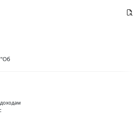
 "Об
 доходам
с