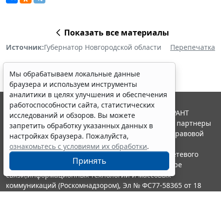
Показать все материалы
Источник:
Губернатор Новгородской области
Перепечатка
Мы обрабатываем локальные данные
браузера и используем инструменты
аналитики в целях улучшения и обеспечения
работоспособности сайта, статистических
© ООО "НПП "ГАРАНТ-СЕРВИС", 2026. Система ГАРАНТ
исследований и обзоров. Вы можете
выпускается с 1990 года. Компания "Гарант" и ее партнеры
запретить обработку указанных данных в
являются участниками Российской ассоциации правовой
настройках браузера. Пожалуйста,
информации ГАРАНТ.
ознакомьтесь с условиями их обработки
.
Портал ГАРАНТ.РУ зарегистрирован в качестве сетевого
Принять
издания Федеральной службой по надзору в сфере
связи,информационных технологий и массовых
коммуникаций (Роскомнадзором), Эл № ФС77-58365 от 18
июня 2014 года.
16+