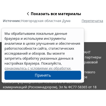
Показать все материалы
Источник:
Новгородская областная Дума
Перепечатка
Мы обрабатываем локальные данные
браузера и используем инструменты
аналитики в целях улучшения и обеспечения
работоспособности сайта, статистических
© ООО "НПП "ГАРАНТ-СЕРВИС", 2026. Система ГАРАНТ
исследований и обзоров. Вы можете
выпускается с 1990 года. Компания "Гарант" и ее партнеры
запретить обработку указанных данных в
являются участниками Российской ассоциации правовой
настройках браузера. Пожалуйста,
информации ГАРАНТ.
ознакомьтесь с условиями их обработки
.
Портал ГАРАНТ.РУ зарегистрирован в качестве сетевого
Принять
издания Федеральной службой по надзору в сфере
связи,информационных технологий и массовых
коммуникаций (Роскомнадзором), Эл № ФС77-58365 от 18
июня 2014 года.
16+