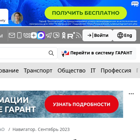
м
Войти
Eng
Перейти в систему ГАРАНТ
ование
Транспорт
Общество
IT
Профессия
П
АО
Навигатор. Сентябрь 2023