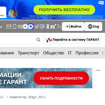
м
Войти
Eng
Перейти в систему ГАРАНТ
ование
Транспорт
Общество
IT
Профессия
П
АО
Навигатор. Март 2012