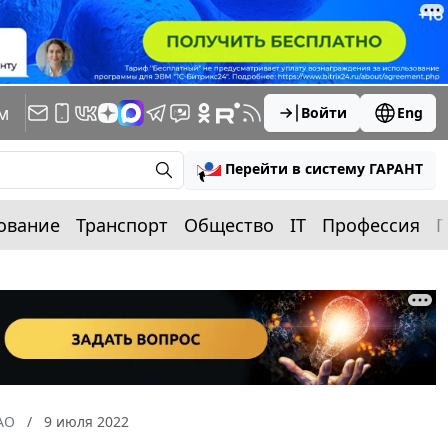
м
Войти
Eng
Перейти в систему ГАРАНТ
ование
Транспорт
Общество
IT
Профессия
П
АО
9 июля 2022