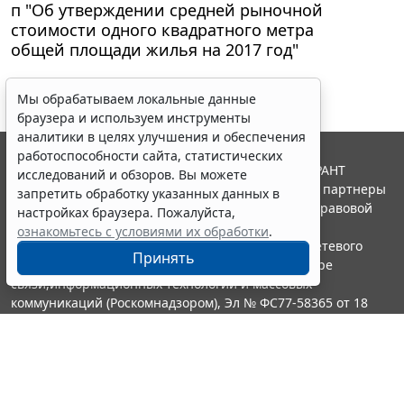
п "Об утверждении средней рыночной
стоимости одного квадратного метра
общей площади жилья на 2017 год"
Мы обрабатываем локальные данные
браузера и используем инструменты
аналитики в целях улучшения и обеспечения
работоспособности сайта, статистических
© ООО "НПП "ГАРАНТ-СЕРВИС", 2026. Система ГАРАНТ
исследований и обзоров. Вы можете
выпускается с 1990 года. Компания "Гарант" и ее партнеры
запретить обработку указанных данных в
являются участниками Российской ассоциации правовой
настройках браузера. Пожалуйста,
информации ГАРАНТ.
ознакомьтесь с условиями их обработки
.
Портал ГАРАНТ.РУ зарегистрирован в качестве сетевого
Принять
издания Федеральной службой по надзору в сфере
связи,информационных технологий и массовых
коммуникаций (Роскомнадзором), Эл № ФС77-58365 от 18
июня 2014 года.
16+
Контакты
8-800-200-88-88