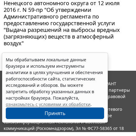
Ненецкого автономного округа от 12 июля
2016 г. N 59-пр "Об утверждении
Административного регламента по
предоставлению государственной услуги
"Выдача разрешений на выбросы вредных
(загрязняющих) веществ в атмосферный
воздух"
Мы обрабатываем локальные данные
браузера и используем инструменты
аналитики в целях улучшения и обеспечения
работоспособности сайта, статистических
© ООО "НПП "ГАРАНТ-СЕРВИС", 2026. Система ГАРАНТ
исследований и обзоров. Вы можете
выпускается с 1990 года. Компания "Гарант" и ее партнеры
запретить обработку указанных данных в
являются участниками Российской ассоциации правовой
настройках браузера. Пожалуйста,
информации ГАРАНТ.
ознакомьтесь с условиями их обработки
.
Портал ГАРАНТ.РУ зарегистрирован в качестве сетевого
Принять
издания Федеральной службой по надзору в сфере
связи,информационных технологий и массовых
коммуникаций (Роскомнадзором), Эл № ФС77-58365 от 18
июня 2014 года.