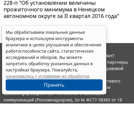
228-п "Об установлении величины
прожиточного минимума в Ненецком
автономном округе за II квартал 2016 года"
Мы обрабатываем локальные данные
браузера и используем инструменты
аналитики в целях улучшения и обеспечения
работоспособности сайта, статистических
© ООО "НПП "ГАРАНТ-СЕРВИС", 2026. Система ГАРАНТ
исследований и обзоров. Вы можете
выпускается с 1990 года. Компания "Гарант" и ее партнеры
запретить обработку указанных данных в
являются участниками Российской ассоциации правовой
настройках браузера. Пожалуйста,
информации ГАРАНТ.
ознакомьтесь с условиями их обработки
.
Портал ГАРАНТ.РУ зарегистрирован в качестве сетевого
Принять
издания Федеральной службой по надзору в сфере
связи,информационных технологий и массовых
коммуникаций (Роскомнадзором), Эл № ФС77-58365 от 18
июня 2014 года.
16+
Контакты
8-800-200-88-88