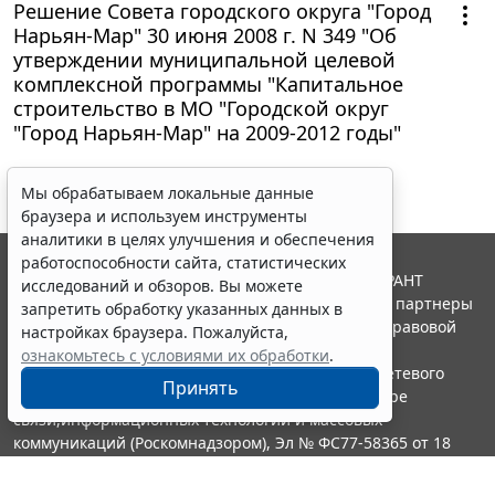
Решение Совета городского округа "Город
Нарьян-Мар" 30 июня 2008 г. N 349 "Об
утверждении муниципальной целевой
комплексной программы "Капитальное
строительство в МО "Городской округ
"Город Нарьян-Мар" на 2009-2012 годы"
Мы обрабатываем локальные данные
браузера и используем инструменты
аналитики в целях улучшения и обеспечения
работоспособности сайта, статистических
© ООО "НПП "ГАРАНТ-СЕРВИС", 2026. Система ГАРАНТ
исследований и обзоров. Вы можете
выпускается с 1990 года. Компания "Гарант" и ее партнеры
запретить обработку указанных данных в
являются участниками Российской ассоциации правовой
настройках браузера. Пожалуйста,
информации ГАРАНТ.
ознакомьтесь с условиями их обработки
.
Портал ГАРАНТ.РУ зарегистрирован в качестве сетевого
Принять
издания Федеральной службой по надзору в сфере
связи,информационных технологий и массовых
коммуникаций (Роскомнадзором), Эл № ФС77-58365 от 18
июня 2014 года.