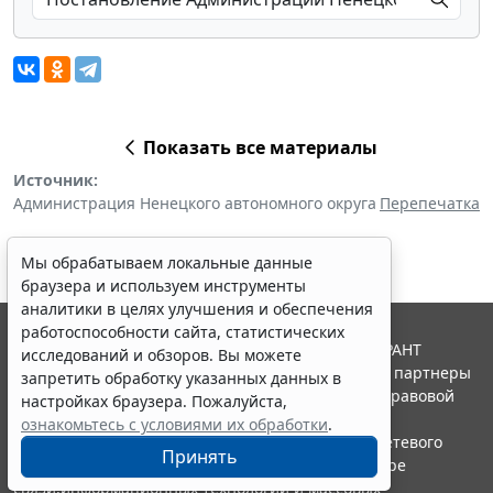
Показать все материалы
Источник:
Администрация Ненецкого автономного округа
Перепечатка
Мы обрабатываем локальные данные
браузера и используем инструменты
аналитики в целях улучшения и обеспечения
работоспособности сайта, статистических
© ООО "НПП "ГАРАНТ-СЕРВИС", 2026. Система ГАРАНТ
исследований и обзоров. Вы можете
выпускается с 1990 года. Компания "Гарант" и ее партнеры
запретить обработку указанных данных в
являются участниками Российской ассоциации правовой
настройках браузера. Пожалуйста,
информации ГАРАНТ.
ознакомьтесь с условиями их обработки
.
Портал ГАРАНТ.РУ зарегистрирован в качестве сетевого
Принять
издания Федеральной службой по надзору в сфере
связи,информационных технологий и массовых