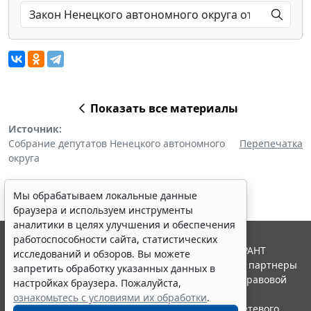
Показать все материалы
Источник:
Собрание депутатов Ненецкого автономного
Перепечатка
округа
Мы обрабатываем локальные данные
браузера и используем инструменты
аналитики в целях улучшения и обеспечения
работоспособности сайта, статистических
© ООО "НПП "ГАРАНТ-СЕРВИС", 2026. Система ГАРАНТ
исследований и обзоров. Вы можете
выпускается с 1990 года. Компания "Гарант" и ее партнеры
запретить обработку указанных данных в
являются участниками Российской ассоциации правовой
настройках браузера. Пожалуйста,
информации ГАРАНТ.
ознакомьтесь с условиями их обработки
.
Портал ГАРАНТ.РУ зарегистрирован в качестве сетевого