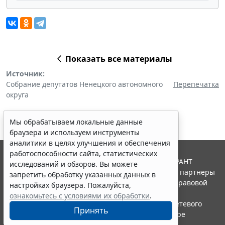
Показать все материалы
Источник:
Собрание депутатов Ненецкого автономного
Перепечатка
округа
Мы обрабатываем локальные данные
браузера и используем инструменты
аналитики в целях улучшения и обеспечения
работоспособности сайта, статистических
© ООО "НПП "ГАРАНТ-СЕРВИС", 2026. Система ГАРАНТ
исследований и обзоров. Вы можете
выпускается с 1990 года. Компания "Гарант" и ее партнеры
запретить обработку указанных данных в
являются участниками Российской ассоциации правовой
настройках браузера. Пожалуйста,
информации ГАРАНТ.
ознакомьтесь с условиями их обработки
.
Портал ГАРАНТ.РУ зарегистрирован в качестве сетевого
Принять
издания Федеральной службой по надзору в сфере
связи,информационных технологий и массовых