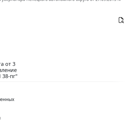
а от 3
овление
 38-пг"
ренных
и