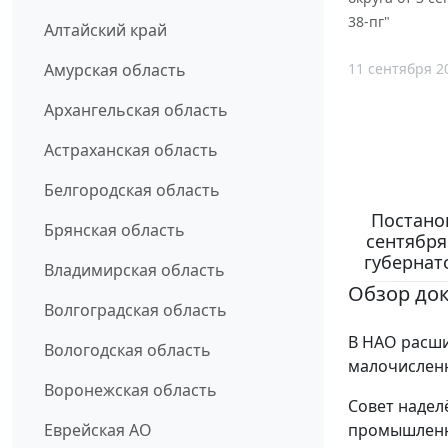
38-пг"
Алтайский край
11 сентября 2
Амурская область
Архангельская область
Астраханская область
Белгородская область
Постано
Брянская область
сентября
губернат
Владимирская область
Обзор до
Волгоградская область
В НАО расши
Вологодская область
малочисленн
Воронежская область
Совет надел
промышленн
Еврейская АО