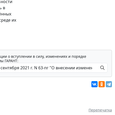
ьности
ь в
ённых
среде их
ции о вступлении в силу, изменениях и порядке
мы ГАРАНТ:
Перепечатка