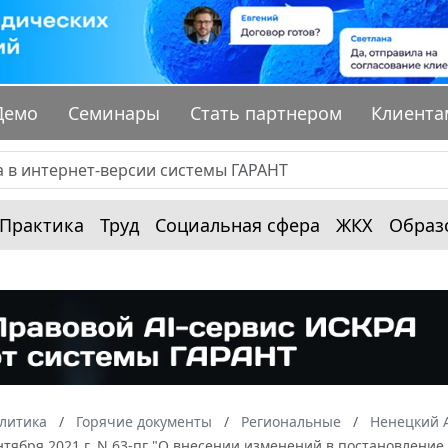
Демо
Семинары
Стать партнером
Клиента
Практика
Труд
Социальная сфера
ЖКХ
Образ
алитика
Горячие документы
Региональные
Ненецкий 
ентября 2021 г. N 63-пг "О внесении изменений в постановление