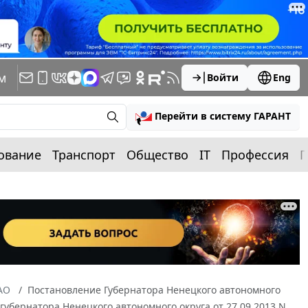
м
Войти
Eng
Перейти в систему ГАРАНТ
ование
Транспорт
Общество
IT
Профессия
П
АО
Постановление Губернатора Ненецкого автономного
 губернатора Ненецкого автономного округа от 27.09.2013 N