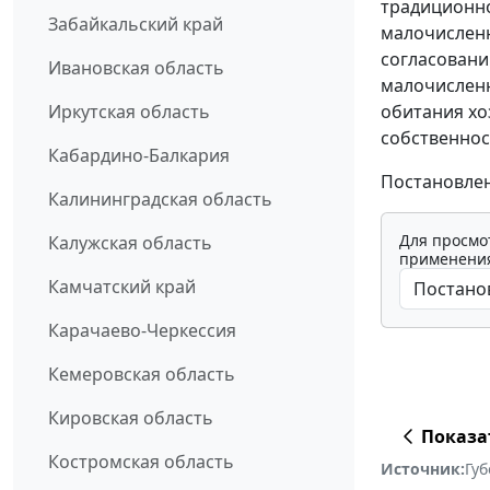
традиционно
Забайкальский край
малочисленн
согласовани
Ивановская область
малочисленн
обитания хо
Иркутская область
собственнос
Кабардино-Балкария
Постановлени
Калининградская область
Для просмо
Калужская область
применения
Камчатский край
Карачаево-Черкессия
Кемеровская область
Кировская область
Показа
Костромская область
Источник:
Губ