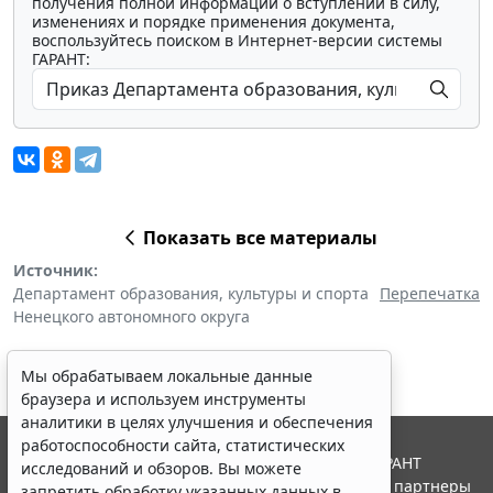
получения полной информации о вступлении в силу,
изменениях и порядке применения документа,
воспользуйтесь поиском в Интернет-версии системы
ГАРАНТ:
Показать все материалы
Источник:
Департамент образования, культуры и спорта
Перепечатка
Ненецкого автономного округа
Мы обрабатываем локальные данные
браузера и используем инструменты
аналитики в целях улучшения и обеспечения
работоспособности сайта, статистических
© ООО "НПП "ГАРАНТ-СЕРВИС", 2026. Система ГАРАНТ
исследований и обзоров. Вы можете
выпускается с 1990 года. Компания "Гарант" и ее партнеры
запретить обработку указанных данных в