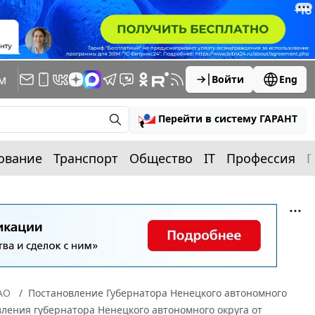
м
Войти
Eng
Перейти в систему ГАРАНТ
ование
Транспорт
Общество
IT
Профессия
П
АО
Постановление Губернатора Ненецкого автономного
овления губернатора Ненецкого автономного округа от