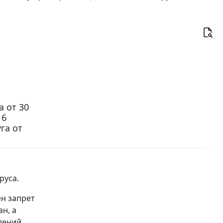
 от 30
 6
га от
руса.
ён запрет
н, а
дений.