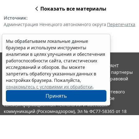
Показать все материалы
Источник:
Администрация Ненецкого автономного округа
Перепечатка
Мы обрабатываем локальные данные
браузера и используем инструменты
аналитики в целях улучшения и обеспечения
работоспособности сайта, статистических
© ООО "НПП "ГАРАНТ-СЕРВИС", 2026. Система ГАРАНТ
исследований и обзоров. Вы можете
выпускается с 1990 года. Компания "Гарант" и ее партнеры
запретить обработку указанных данных в
являются участниками Российской ассоциации правовой
настройках браузера. Пожалуйста,
информации ГАРАНТ.
ознакомьтесь с условиями их обработки
.
Портал ГАРАНТ.РУ зарегистрирован в качестве сетевого
Принять
издания Федеральной службой по надзору в сфере
связи,информационных технологий и массовых
коммуникаций (Роскомнадзором), Эл № ФС77-58365 от 18
июня 2014 года.
16+