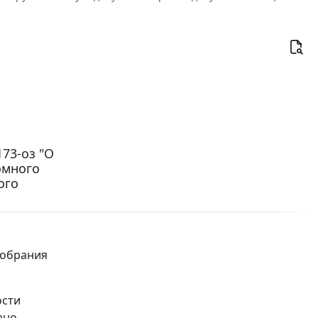
173-оз "О
омного
ого
Собрания
ости
ено